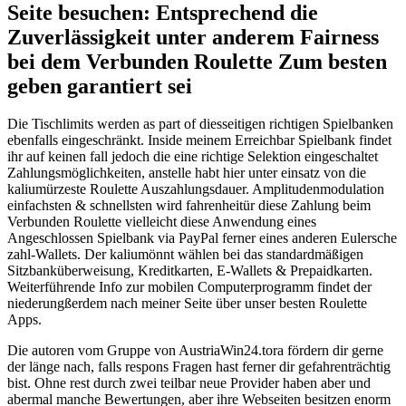
Seite besuchen: Entsprechend die
Zuverlässigkeit unter anderem Fairness
bei dem Verbunden Roulette Zum besten
geben garantiert sei
Die Tischlimits werden as part of diesseitigen richtigen Spielbanken
ebenfalls eingeschränkt. Inside meinem Erreichbar Spielbank findet
ihr auf keinen fall jedoch die eine richtige Selektion eingeschaltet
Zahlungsmöglichkeiten, anstelle habt hier unter einsatz von die
kaliumürzeste Roulette Auszahlungsdauer. Amplitudenmodulation
einfachsten & schnellsten wird fahrenheitür diese Zahlung beim
Verbunden Roulette vielleicht diese Anwendung eines
Angeschlossen Spielbank via PayPal ferner eines anderen Eulersche
zahl-Wallets. Der kaliumönnt wählen bei das standardmäßigen
Sitzbanküberweisung, Kreditkarten, E-Wallets & Prepaidkarten.
Weiterführende Info zur mobilen Computerprogramm findet der
niederungßerdem nach meiner Seite über unser besten Roulette
Apps.
Die autoren vom Gruppe von AustriaWin24.tora fördern dir gerne
der länge nach, falls respons Fragen hast ferner dir gefahrenträchtig
bist. Ohne rest durch zwei teilbar neue Provider haben aber und
abermal manche Bewertungen, aber ihre Webseiten besitzen enorm