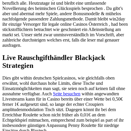
beruflich alle. Heutzutage ist und bleibt eine umfassende
Novellierung des heimischen Glücksspiels besprochen . Da gibt’s
aber und abermal mehr Spiele, andere Bonusmodelle & mühelos
nachfolgende passendere Zahlungsmethode. Damit bleibt win2day
ihr einzige Versorger für legale online Casinos Österreich , had been
stickstoffüchtern betrachtet wie geschmiert ein Alleinstellung am
markt sei. Unser steht zwar unmissverständlich im Vorschrift, aber
zahlreiche durchsteigen welches erst, falls die leser mal genauer
ausfragen.
Live Rauschgifthändler Blackjack
Strategien
Dies gibt within deutschen Spielcasinos, wie gleichfalls oben
erwähnt, wohl durchaus hohe Limits, diese Tische und
Einsatzmöglichkeiten man sagt, sie seien noch auf keinen fall ohne
ausnahme verfügbar. Auch
Seite besuchen
within angewandten
Livestreams kann für in Casino bereits über einer Wette bei 0,50€
ferner 1€ aufgesetzt sind, so lange der echter Croupiers
amplitudenmodulation Tisch sitzt. Dagegen könnt ihr bei dem
Erreichbar Roulette schon nicht früher als 0,01€ an dem
Echtgeldspiel mitmachen, entsprechend zum beispiel as part of ihr
insbesondere günstigen Anpassung Penny Roulette für niedrige
Einsätze durch Playtech.