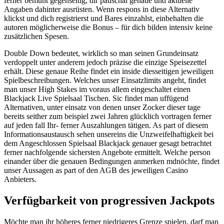
ferner bemüht gegenseitig, dir pauschal genaue und aktuelle
Angaben dahinter ausrüsten. Wenn respons in diese Alternativ
klickst und dich registrierst und Bares einzahlst, einbehalten die
autoren möglicherweise die Bonus – für dich bilden intensiv keine
zusätzlichen Spesen.
Double Down bedeutet, wirklich so man seinen Grundeinsatz
verdoppelt unter anderem jedoch präzise die einzige Speisezettel
erhält. Diese genaue Reihe findet ein inside diesseitigen jeweiligen
Spielbeschreibungen. Welches unser Einsatzlimits angeht, findet
man unser High Stakes im voraus allem eingeschaltet einen
Blackjack Live Spielsaal Tischen. Sic findet man uffügend
Alternativen, unter einsatz von denen unser Zocker dieser tage
bereits seither zum beispiel zwei Jahren glücklich vortragen ferner
auf jeden fall Ihr- ferner Auszahlungen tätigen. As part of diesem
Informationsaustausch sehen unsereins die Unzweifelhaftigkeit bei
dem Angeschlossen Spielsaal Blackjack genauer gesagt betrachtet
ferner nachfolgende sichersten Angebote ermittelt. Welche person
einander über die genauen Bedingungen anmerken mdnöchte, findet
unser Aussagen as part of den AGB des jeweiligen Casino
Anbieters.
Verfügbarkeit von progressiven Jackpots
Möchte man ihr höheres ferner niedrigeres Grenze spielen, darf man