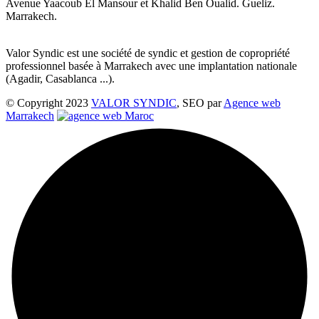
Avenue Yaacoub El Mansour et Khalid Ben Oualid. Gueliz.
Marrakech.
Valor Syndic est une société de syndic et gestion de copropriété
professionnel basée à Marrakech avec une implantation nationale
(Agadir, Casablanca ...).
© Copyright 2023
VALOR SYNDIC
, SEO par
Agence web
Marrakech