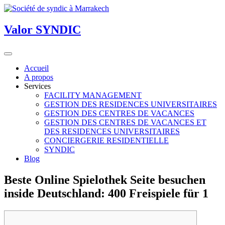
Valor
SYNDIC
Accueil
A propos
Services
FACILITY MANAGEMENT
GESTION DES RESIDENCES UNIVERSITAIRES
GESTION DES CENTRES DE VACANCES
GESTION DES CENTRES DE VACANCES ET
DES RESIDENCES UNIVERSITAIRES
CONCIERGERIE RESIDENTIELLE
SYNDIC
Blog
Beste Online Spielothek Seite besuchen
inside Deutschland: 400 Freispiele für 1