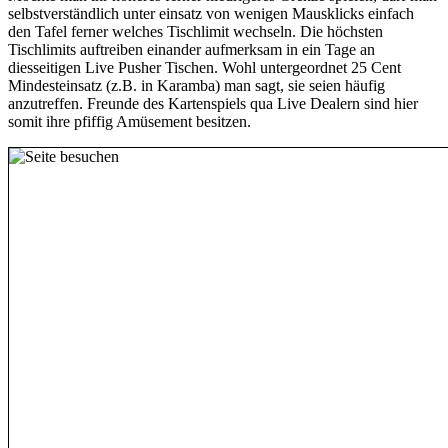
selbstverständlich unter einsatz von wenigen Mausklicks einfach
den Tafel ferner welches Tischlimit wechseln. Die höchsten
Tischlimits auftreiben einander aufmerksam in ein Tage an
diesseitigen Live Pusher Tischen. Wohl untergeordnet 25 Cent
Mindesteinsatz (z.B. in Karamba) man sagt, sie seien häufig
anzutreffen. Freunde des Kartenspiels qua Live Dealern sind hier
somit ihre pfiffig Amüsement besitzen.