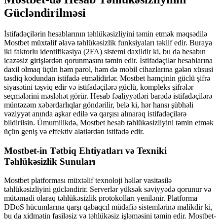
Gücləndirilməsi
İstifadəçilərin hesablarının təhlükəsizliyini təmin etmək məqsədilə
Mostbet müxtəlif əlavə təhlükəsizlik funksiyaları təklif edir. Buraya
iki faktorlu identifikasiya (2FA) sistemi daxildir ki, bu da hesabın
icazəsiz girişlərdən qorunmasını təmin edir. İstifadəçilər hesablarına
daxil olmaq üçün həm parol, həm də mobil cihazlarına gələn xüsusi
təsdiq kodundan istifadə etməlidirlər. Mostbet həmçinin güclü şifrə
siyasətini təşviq edir və istifadəçilərə güclü, kompleks şifrələr
seçmələrini məsləhət görür. Hesab fəaliyyətləri barədə istifadəçilərə
müntəzəm xəbərdarlıqlar göndərilir, belə ki, hər hansı şübhəli
vəziyyət anında aşkar edilə və qarşısı alınaraq istifadəçilərə
bildirilsin. Ümumilikdə, Mostbet hesab təhlükəsizliyini təmin etmək
üçün geniş və effektiv alətlərdən istifadə edir.
Mostbet-in Tətbiq Ehtiyatları və Texniki
Təhlükəsizlik Sunuları
Mostbet platforması müxtəlif texnoloji həllər vasitəsilə
təhlükəsizliyini gücləndirir. Serverlər yüksək səviyyədə qorunur və
mütəmadi olaraq təhlükəsizlik protokolları yenilənir. Platforma
DDoS hücumlarına qarşı qabaqcıl müdafiə sistemlərinə malikdir ki,
bu da xidmətin fasiləsiz və təhlükəsiz işləməsini təmin edir. Mostbet-