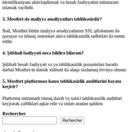
identifikasiyanı aktivləşdirmək və hesab fəaliyyətini müntəzəm
izləmək vacibdir.
3. Mostbet-də maliyyə əməliyyatları təhlükəsizdir?
Bəli, Mostbet bütün maliyyə əməliyyatlarını SSL şifrələməsi ilə
qoruyur və ödəniş sistemləri əlavə təhlükəsizlik tədbirləri ilə təmin
edilir.
4. Şübhəli fəaliyyəti necə bildirə bilərəm?
Şübhəli hesab fəaliyyəti və ya təhlükəsizlik pozuntuları barədə
dərhal Mostbet-in dəstək xidməti ilə əlaqə saxlamaq tövsiyə olunur.
5. Mostbet platforması hansı təhlükəsizlik auditlərini həyata
keçirir?
Platforma mütəmadi olaraq daxili və xarici təhlükəsizlik auditləri
keçirərək zəiflikləri aşkar edir və onları aradan qaldırır.
Rechercher
Rechercher