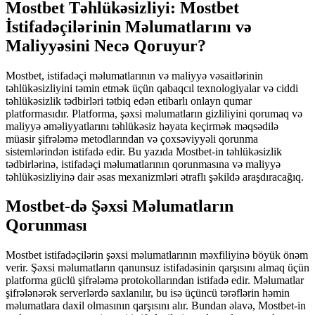
Mostbet Təhlükəsizliyi: Mostbet
İstifadəçilərinin Məlumatlarını və
Maliyyəsini Necə Qoruyur?
Mostbet, istifadəçi məlumatlarının və maliyyə vəsaitlərinin
təhlükəsizliyini təmin etmək üçün qabaqcıl texnologiyalar və ciddi
təhlükəsizlik tədbirləri tətbiq edən etibarlı onlayn qumar
platformasıdır. Platforma, şəxsi məlumatların gizliliyini qorumaq və
maliyyə əməliyyatlarını təhlükəsiz həyata keçirmək məqsədilə
müasir şifrələmə metodlarından və çoxsəviyyəli qorunma
sistemlərindən istifadə edir. Bu yazıda Mostbet-in təhlükəsizlik
tədbirlərinə, istifadəçi məlumatlarının qorunmasına və maliyyə
təhlükəsizliyinə dair əsas mexanizmləri ətraflı şəkildə araşdıracağıq.
Mostbet-də Şəxsi Məlumatların
Qorunması
Mostbet istifadəçilərin şəxsi məlumatlarının məxfiliyinə böyük önəm
verir. Şəxsi məlumatların qanunsuz istifadəsinin qarşısını almaq üçün
platforma güclü şifrələmə protokollarından istifadə edir. Məlumatlar
şifrələnərək serverlərdə saxlanılır, bu isə üçüncü tərəflərin həmin
məlumatlara daxil olmasının qarşısını alır. Bundan əlavə, Mostbet-in