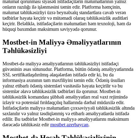
məlumat qorunması siyasəti istifadəçilərin məlumatlarının yalnız
onların razılığı ilə işlənməsini təmin edir. Platforma həmçinin,
məlumat təhlükəsizliyi üzrə beynəlxalq standartlara cavab verən
tədbirlər həyata keçirir və mütəmadi olaraq təhlükəsizlik auditləri
keçirir. Beləliklə, istifadəçilərin məlumatları həm texnoloji, həm də
hüquqi baxımdan maksimum səviyyədə qorunur.
Mostbet-in Maliyyə Əməliyyatlarının
Təhlükəsizliyi
Mostbet-də maliyyə əməliyyatlarının təhlükəsizliyi istifadəçi
güvəninin əsas sütunudur. Platforma, bütün ödəniş əməliyyatlarında
SSL sertifikatlaşdırılmış əlaqələrdən istifadə edir ki, bu da
informasiya axınının tam məxfiliyini təmin edir. Ödəniş üsulları
yalnız etibarlı ödəniş sistemləri vasitəsilə həyata keçirilir və bu
sistemlər əlavə təhlükəsizlik tədbirləri ilə qorunur. Mostbet-in
təhlükəsizlik komandası şübhəli əməliyyatları real vaxt rejimində
izləyir və potensial fırıldaqçılıq hallarında dərhal müdaxilə edir.
İstifadəçilərin maliyyə məlumatları çoxsəviyyəli təhlükəsizlik altında
saxlanılır və yalnız təsdiqlənmiş və etibarlı əməliyyatlarda istifadə
edilir. Bu tədbirlər Mostbet-in maliyyə əməliyyatlarını maksimum
dərəcədə təhlükəsiz edir
mostbet azerbaycan
.
Mostbet-də Hesab Təhlükəsizliyinin