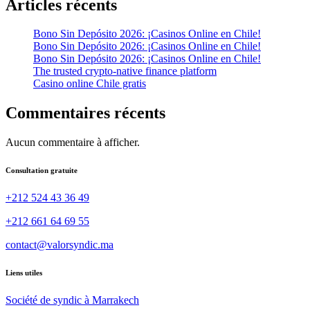
Articles récents
Bono Sin Depósito 2026: ¡Casinos Online en Chile!
Bono Sin Depósito 2026: ¡Casinos Online en Chile!
Bono Sin Depósito 2026: ¡Casinos Online en Chile!
The trusted crypto-native finance platform
Casino online Chile gratis
Commentaires récents
Aucun commentaire à afficher.
Consultation gratuite
+212 524 43 36 49
+212 661 64 69 55
contact@valorsyndic.ma
Liens utiles
Société de syndic à Marrakech