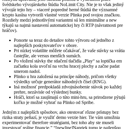
švédskeho vývojárskeho štúdia NoLimit City. Nie je to však jediný
vývojár tejto hry – viaceré popredné herné štúdiá the významné
krypto kasína vytvorili vlastné verzie Plinka pod svojou značkou.
Rozdiely medzi jednotlivými variantmi sú len minimálne a new
týkajú sa najmä nastavení automatickej hry či RTP (návratnosti pre
hráčov).
Ponorte sa teraz do detailov tohto výtvoru od jedného z
najlepších poskytovateľov v obore.
Pri nízkej volatilite môžete očakávať, že vaše stávky sa vrátia
častejšie, ale versus menších sumách.
Po vložení stávky the stlačení tlačidla „Play“ sa loptička em
začiatku kola uvoľní na vrchu hracej plochy a začne padat
smerom nadol.
Plinko u hra založená na princípe náhody, pričom všetky
výsledky určuje generátor náhodných čísel (RNG).
Iná možnosť predpokladá zdvojnásobenie stávok po každej
prehre, nezávisle od výslednej bunky.
Hráči, ktorí sa zaujímajú o túto mini-hru, sa prirodzene pýtajú
koľko je možné vyhrať na Plinko od Spribe.
Jedným z najlepších spôsobov, ako otestovať rôzne prístupy bez
rizika straty peňazí, je využiť demo verzie hier. Tie vám umožnia
experimentovať therefore stratégiami, bez toho aby ste museli
investovať reálne financie.” “[newline]Napriek tomu je najlepšou