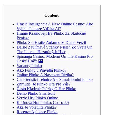
Content
Umelá Inteligencia A New Online Casino: Ako
Vyhrať Peniaze Vďaka Ai?
Hranie Kasínovej Hry Plinko Za Skutočné
Peniaze
Plinko Sk: Hrajte Zadarmo V Demo Verzii
Ďalšie Zaujímavé Stránky Nielen Zo Sveta On
The Internet Hazardných Hier
Spinanga Casino: Moderní On-line Kasino Pro
České Hráče 🎰
Varianty Plinko
Ako Fungujú Pravidlá Plinko?
Online Plinko A Nastavení Rizika?
Caracteristici Tehnice Ale Simulatorului Plinko
Zhrnutie: Je Plinko Hra Pre Vás?
Často Kladené Otázky O Hre Plinko
Demo Plinko Smartsoft
Verzie Hry Plinko Online
Kasínová Hra Plinko: Co To Je?
Aká Je Volatilita Plinka?
Recenze Aplikace Plinko