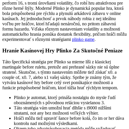
perform 16, s tromi úrovňami volatility, čo robí hru atraktívnou pre
rôzne herné štýly. Moderné Plinko je dynamická popular hra, ktorá
bola prispôsobená pre rýchlu a plynulú arkádovú zábavu v online
kasínach. Jej jednoduchosť a prvok náhody robia z nej ideálnu
voľbu pre hráčov, ktorí hľadajú nenáročnú, no pritom zábavnú
formu hazardu. Vďaka rôznym nastaveniam volatility a možnosti
automatického hrania ponúka dostatok flexibility, pričom hráči môžu
experimentovať s rôznymi stratégiami
plinko game
.
Hranie Kasínovej Hry Plinko Za Skutočné Peniaze
Táto špecifická stratégia pre Plinko sa mierne líši z klasickej
martingale before ruletu, pretože ani prehrané sázky nie sú úplne
stratené. Skutočne, s týmto nastavením môžete tiež získať x0. a
couple of, x0. 7, alebo x1 vašej sázky. Spribe je známy tým, že
vytvára kasínové hry before celý svet ponúkajúce možnosti a
funkcie prispôsobené hráčom, ktorí túžia hrať rýchlym tempom.
Plinko je automat, ktorý prináša nostalgiu do mysle ľudí
oboznámených s pôvodnou reláciou vysielanou 3.
Táto stratégia vám umožní hrať dlhšie s i9000 nižšími
stratami, not any bez možnosti veľkých výhier.
Hráči môžu tiež upraviť šance before kolá, čo im or her dáva
kontrolu nad možnými výsledkami.
Okrem toho zdvojnásobovacia metóda môže vyžadovať