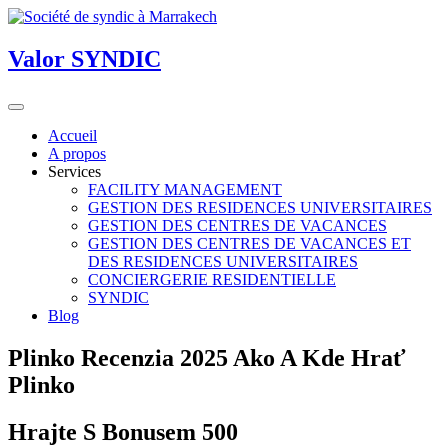
Valor
SYNDIC
Accueil
A propos
Services
FACILITY MANAGEMENT
GESTION DES RESIDENCES UNIVERSITAIRES
GESTION DES CENTRES DE VACANCES
GESTION DES CENTRES DE VACANCES ET
DES RESIDENCES UNIVERSITAIRES
CONCIERGERIE RESIDENTIELLE
SYNDIC
Blog
Plinko Recenzia 2025 Ako A Kde Hrať
Plinko
Hrajte S Bonusem 500