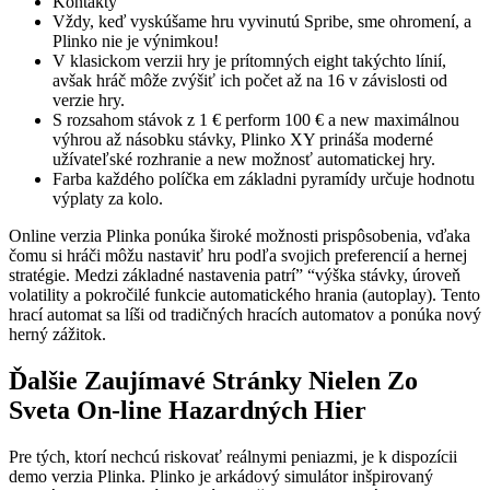
Kontakty
Vždy, keď vyskúšame hru vyvinutú Spribe, sme ohromení, a
Plinko nie je výnimkou!
V klasickom verzii hry je prítomných eight takýchto línií,
avšak hráč môže zvýšiť ich počet až na 16 v závislosti od
verzie hry.
S rozsahom stávok z 1 € perform 100 € a new maximálnou
výhrou až násobku stávky, Plinko XY prináša moderné
užívateľské rozhranie a new možnosť automatickej hry.
Farba každého políčka em základni pyramídy určuje hodnotu
výplaty za kolo.
Online verzia Plinka ponúka široké možnosti prispôsobenia, vďaka
čomu si hráči môžu nastaviť hru podľa svojich preferencií a hernej
stratégie. Medzi základné nastavenia patrí” “výška stávky, úroveň
volatility a pokročilé funkcie automatického hrania (autoplay). Tento
hrací automat sa líši od tradičných hracích automatov a ponúka nový
herný zážitok.
Ďalšie Zaujímavé Stránky Nielen Zo
Sveta On-line Hazardných Hier
Pre tých, ktorí nechcú riskovať reálnymi peniazmi, je k dispozícii
demo verzia Plinka. Plinko je arkádový simulátor inšpirovaný