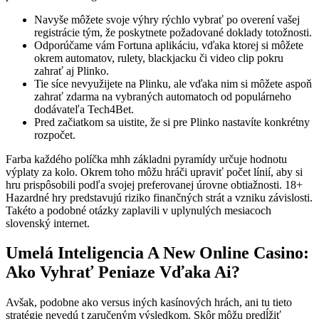
Navyše môžete svoje výhry rýchlo vybrať po overení vašej
registrácie tým, že poskytnete požadované doklady totožnosti.
Odporúčame vám Fortuna aplikáciu, vďaka ktorej si môžete
okrem automatov, rulety, blackjacku či video clip pokru
zahrať aj Plinko.
Tie síce nevyužijete na Plinku, ale vďaka nim si môžete aspoň
zahrať zdarma na vybraných automatoch od populárneho
dodávateľa Tech4Bet.
Pred začiatkom sa uistite, že si pre Plinko nastavíte konkrétny
rozpočet.
Farba každého políčka mhh základni pyramídy určuje hodnotu
výplaty za kolo. Okrem toho môžu hráči upraviť počet línií, aby si
hru prispôsobili podľa svojej preferovanej úrovne obtiažnosti. 18+
Hazardné hry predstavujú riziko finančných strát a vzniku závislosti.
Takéto a podobné otázky zaplavili v uplynulých mesiacoch
slovenský internet.
Umelá Inteligencia A New Online Casino:
Ako Vyhrať Peniaze Vďaka Ai?
Avšak, podobne ako versus iných kasínových hrách, ani tu tieto
stratégie nevedú t zaručeným výsledkom. Skôr môžu predĺžiť