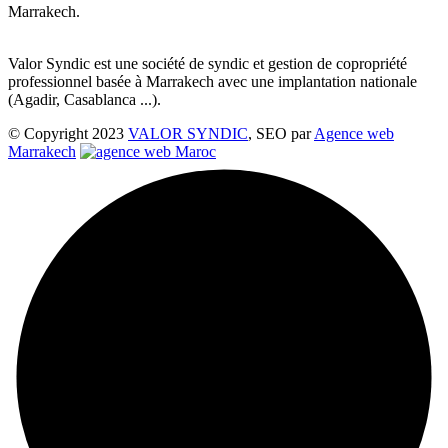
Marrakech.
Valor Syndic est une société de syndic et gestion de copropriété
professionnel basée à Marrakech avec une implantation nationale
(Agadir, Casablanca ...).
© Copyright 2023
VALOR SYNDIC
, SEO par
Agence web
Marrakech