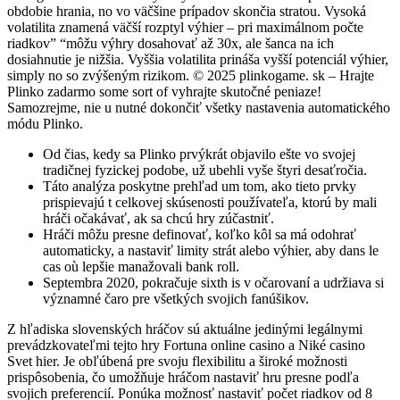
obdobie hrania, no vo väčšine prípadov skončia stratou. Vysoká
volatilita znamená väčší rozptyl výhier – pri maximálnom počte
riadkov” “môžu výhry dosahovať až 30x, ale šanca na ich
dosiahnutie je nižšia. Vyššia volatilita prináša vyšší potenciál výhier,
simply no so zvýšeným rizikom. © 2025 plinkogame. sk – Hrajte
Plinko zadarmo some sort of vyhrajte skutočné peniaze!
Samozrejme, nie u nutné dokončiť všetky nastavenia automatického
módu Plinko.
Od čias, kedy sa Plinko prvýkrát objavilo ešte vo svojej
tradičnej fyzickej podobe, už ubehli vyše štyri desaťročia.
Táto analýza poskytne prehľad um tom, ako tieto prvky
prispievajú t celkovej skúsenosti používateľa, ktorú by mali
hráči očakávať, ak sa chcú hry zúčastniť.
Hráči môžu presne definovať, koľko kôl sa má odohrať
automaticky, a nastaviť limity strát alebo výhier, aby dans le
cas où lepšie manažovali bank roll.
Septembra 2020, pokračuje sixth is v očarovaní a udržiava si
významné čaro pre všetkých svojich fanúšikov.
Z hľadiska slovenských hráčov sú aktuálne jedinými legálnymi
prevádzkovateľmi tejto hry Fortuna online casino a Niké casino
Svet hier. Je obľúbená pre svoju flexibilitu a široké možnosti
prispôsobenia, čo umožňuje hráčom nastaviť hru presne podľa
svojich preferencií. Ponúka možnosť nastaviť počet riadkov od 8