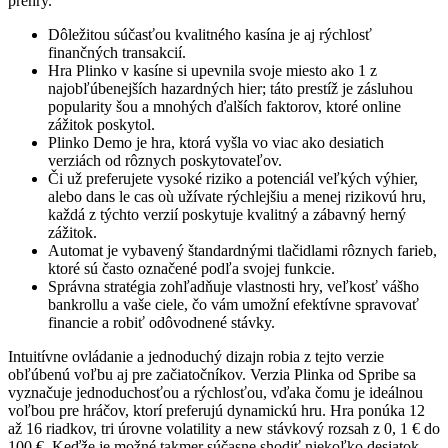
prehry.
Dôležitou súčasťou kvalitného kasína je aj rýchlosť
finančných transakcií.
Hra Plinko v kasíne si upevnila svoje miesto ako 1 z
najobľúbenejších hazardných hier; táto prestíž je zásluhou
popularity šou a mnohých ďalších faktorov, ktoré online
zážitok poskytol.
Plinko Demo je hra, ktorá vyšla vo viac ako desiatich
verziách od rôznych poskytovateľov.
Či už preferujete vysoké riziko a potenciál veľkých výhier,
alebo dans le cas où užívate rýchlejšiu a menej rizikovú hru,
každá z týchto verzií poskytuje kvalitný a zábavný herný
zážitok.
Automat je vybavený štandardnými tlačidlami rôznych farieb,
ktoré sú často označené podľa svojej funkcie.
Správna stratégia zohľadňuje vlastnosti hry, veľkosť vášho
bankrollu a vaše ciele, čo vám umožní efektívne spravovať
financie a robiť odôvodnené stávky.
Intuitívne ovládanie a jednoduchý dizajn robia z tejto verzie
obľúbenú voľbu aj pre začiatočníkov. Verzia Plinka od Spribe sa
vyznačuje jednoduchosťou a rýchlosťou, vďaka čomu je ideálnou
voľbou pre hráčov, ktorí preferujú dynamickú hru. Hra ponúka 12
až 16 riadkov, tri úrovne volatility a new stávkový rozsah z 0, 1 € do
100 €. Keďže je možné takmer súčasne shodiť niekoľko desiatok