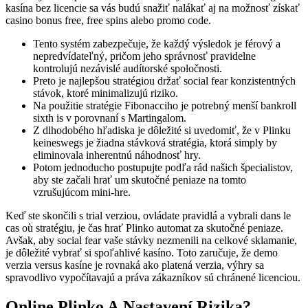
kasína bez licencie sa vás budú snažiť nalákať aj na možnosť získať
casino bonus free, free spins alebo promo code.
Tento systém zabezpečuje, že každý výsledok je férový a
nepredvídateľný, pričom jeho správnosť pravidelne
kontrolujú nezávislé audítorské spoločnosti.
Preto je najlepšou stratégiou držať social fear konzistentných
stávok, ktoré minimalizujú riziko.
Na použitie stratégie Fibonacciho je potrebný menší bankroll
sixth is v porovnaní s Martingalom.
Z dlhodobého hľadiska je dôležité si uvedomiť, že v Plinku
keineswegs je žiadna stávková stratégia, ktorá simply by
eliminovala inherentnú náhodnosť hry.
Potom jednoducho postupujte podľa rád našich špecialistov,
aby ste začali hrať um skutočné peniaze na tomto
vzrušujúcom mini-hre.
Keď ste skončili s trial verziou, ovládate pravidlá a vybrali dans le
cas où stratégiu, je čas hrať Plinko automat za skutočné peniaze.
Avšak, aby social fear vaše stávky nezmenili na celkové sklamanie,
je dôležité vybrať si spoľahlivé kasíno. Toto zaručuje, že demo
verzia versus kasíne je rovnaká ako platená verzia, výhry sa
spravodlivo vypočítavajú a práva zákazníkov sú chránené licenciou.
Online Plinko A Nastavení Rizika?