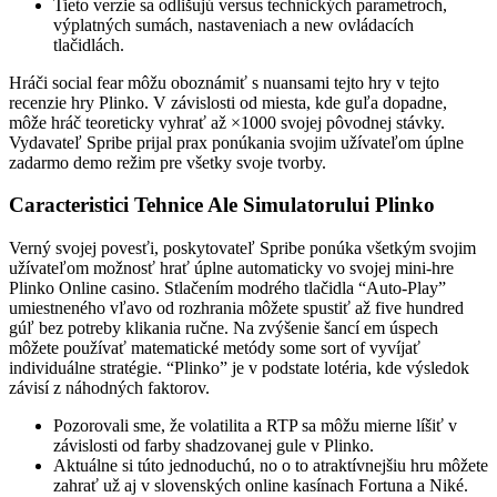
Tieto verzie sa odlišujú versus technických parametroch,
výplatných sumách, nastaveniach a new ovládacích
tlačidlách.
Hráči social fear môžu oboznámiť s nuansami tejto hry v tejto
recenzie hry Plinko. V závislosti od miesta, kde guľa dopadne,
môže hráč teoreticky vyhrať až ×1000 svojej pôvodnej stávky.
Vydavateľ Spribe prijal prax ponúkania svojim užívateľom úplne
zadarmo demo režim pre všetky svoje tvorby.
Caracteristici Tehnice Ale Simulatorului Plinko
Verný svojej povesťi, poskytovateľ Spribe ponúka všetkým svojim
užívateľom možnosť hrať úplne automaticky vo svojej mini-hre
Plinko Online casino. Stlačením modrého tlačidla “Auto-Play”
umiestneného vľavo od rozhrania môžete spustiť až five hundred
gúľ bez potreby klikania ručne. Na zvýšenie šancí em úspech
môžete používať matematické metódy some sort of vyvíjať
individuálne stratégie. “Plinko” je v podstate lotéria, kde výsledok
závisí z náhodných faktorov.
Pozorovali sme, že volatilita a RTP sa môžu mierne líšiť v
závislosti od farby shadzovanej gule v Plinko.
Aktuálne si túto jednoduchú, no o to atraktívnejšiu hru môžete
zahrať už aj v slovenských online kasínach Fortuna a Niké.