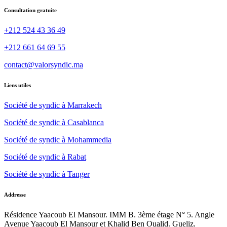
Consultation gratuite
+212 524 43 36 49
+212 661 64 69 55
contact@valorsyndic.ma
Liens utiles
Société de syndic à Marrakech
Société de syndic à Casablanca
Société de syndic à Mohammedia
Société de syndic à Rabat
Société de syndic à Tanger
Addresse
Résidence Yaacoub El Mansour. IMM B. 3ème étage N° 5. Angle
Avenue Yaacoub El Mansour et Khalid Ben Oualid. Gueliz.