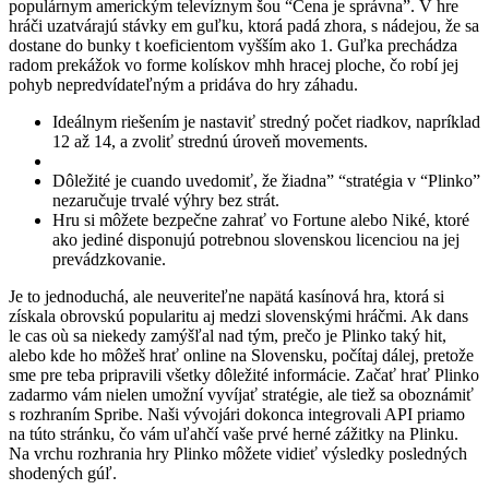
populárnym americkým televíznym šou “Cena je správna”. V hre
hráči uzatvárajú stávky em guľku, ktorá padá zhora, s nádejou, že sa
dostane do bunky t koeficientom vyšším ako 1. Guľka prechádza
radom prekážok vo forme kolískov mhh hracej ploche, čo robí jej
pohyb nepredvídateľným a pridáva do hry záhadu.
Ideálnym riešením je nastaviť stredný počet riadkov, napríklad
12 až 14, a zvoliť strednú úroveň movements.
Dôležité je cuando uvedomiť, že žiadna” “stratégia v “Plinko”
nezaručuje trvalé výhry bez strát.
Hru si môžete bezpečne zahrať vo Fortune alebo Niké, ktoré
ako jediné disponujú potrebnou slovenskou licenciou na jej
prevádzkovanie.
Je to jednoduchá, ale neuveriteľne napätá kasínová hra, ktorá si
získala obrovskú popularitu aj medzi slovenskými hráčmi. Ak dans
le cas où sa niekedy zamýšľal nad tým, prečo je Plinko taký hit,
alebo kde ho môžeš hrať online na Slovensku, počítaj dálej, pretože
sme pre teba pripravili všetky dôležité informácie. Začať hrať Plinko
zadarmo vám nielen umožní vyvíjať stratégie, ale tiež sa oboznámiť
s rozhraním Spribe. Naši vývojári dokonca integrovali API priamo
na túto stránku, čo vám uľahčí vaše prvé herné zážitky na Plinku.
Na vrchu rozhrania hry Plinko môžete vidieť výsledky posledných
shodených gúľ.