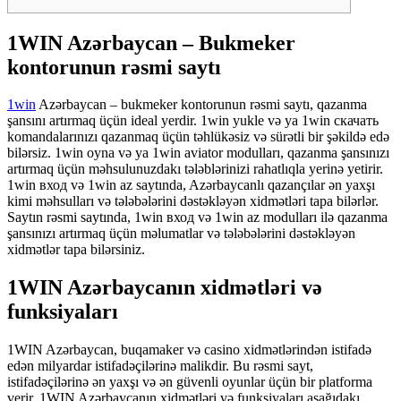
1WIN Azərbaycan – Bukmeker
kontorunun rəsmi saytı
1win
Azərbaycan – bukmeker kontorunun rəsmi saytı, qazanma
şansını artırmaq üçün ideal yerdir. 1win yukle və ya 1win скачать
komandalarınızı qazanmaq üçün təhlükəsiz və sürətli bir şəkildə edə
bilərsiz. 1win oyna və ya 1win aviator modulları, qazanma şansınızı
artırmaq üçün məhsulunuzdakı tələblərinizi rahatlıqla yerinə yetirir.
1win вход və 1win az saytında, Azərbaycanlı qazançılar ən yaxşı
kimi məhsulları və tələbələrini dəstəkləyən xidmətləri tapa bilərlər.
Saytın rəsmi saytında, 1win вход və 1win az modulları ilə qazanma
şansınızı artırmaq üçün məlumatlar və tələbələrini dəstəkləyən
xidmətlər tapa bilərsiniz.
1WIN Azərbaycanın xidmətləri və
funksiyaları
1WIN Azərbaycan, buqamaker və casino xidmətlərindən istifadə
edən milyardar istifadəçilərinə malikdir. Bu rəsmi sayt,
istifadəçilərinə ən yaxşı və ən güvenli oyunlar üçün bir platforma
verir. 1WIN Azərbaycanın xidmətləri və funksiyaları aşağıdakı