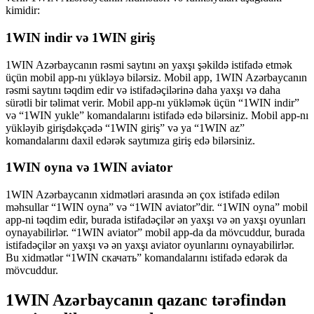
kimidir:
1WIN indir və 1WIN giriş
1WIN Azərbaycanın rəsmi saytını ən yaxşı şəkildə istifadə etmək
üçün mobil app-nı yükləyə bilərsiz. Mobil app, 1WIN Azərbaycanın
rəsmi saytını təqdim edir və istifadəçilərinə daha yaxşı və daha
sürətli bir təlimat verir. Mobil app-nı yükləmək üçün “1WIN indir”
və “1WIN yukle” komandalarını istifadə edə bilərsiniz. Mobil app-nı
yükləyib girişdəkçədə “1WIN giriş” və ya “1WIN az”
komandalarını daxil edərək saytımıza giriş edə bilərsiniz.
1WIN oyna və 1WIN aviator
1WIN Azərbaycanın xidmətləri arasında ən çox istifadə edilən
məhsullar “1WIN oyna” və “1WIN aviator”dir. “1WIN oyna” mobil
app-ni təqdim edir, burada istifadəçilər ən yaxşı və ən yaxşı oyunları
oynayabilirlər. “1WIN aviator” mobil app-da da mövcuddur, burada
istifadəçilər ən yaxşı və ən yaxşı aviator oyunlarını oynayabilirlər.
Bu xidmətlər “1WIN скачать” komandalarını istifadə edərək da
mövcuddur.
1WIN Azərbaycanın qazanc tərəfindən