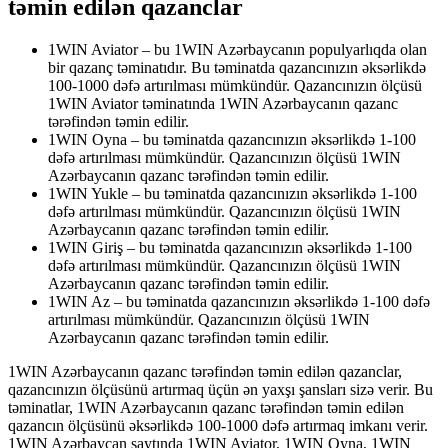
təmin edilən qazanclar
1WIN Aviator – bu 1WIN Azərbaycanın populyarlıqda olan
bir qazanç təminatıdır. Bu təminatda qazancınızın əksərlikdə
100-1000 dəfə artırılması mümkündür. Qazancınızın ölçüsü
1WIN Aviator təminatında 1WIN Azərbaycanın qazanc
tərəfindən təmin edilir.
1WIN Oyna – bu təminatda qazancınızın əksərlikdə 1-100
dəfə artırılması mümkündür. Qazancınızın ölçüsü 1WIN
Azərbaycanın qazanc tərəfindən təmin edilir.
1WIN Yukle – bu təminatda qazancınızın əksərlikdə 1-100
dəfə artırılması mümkündür. Qazancınızın ölçüsü 1WIN
Azərbaycanın qazanc tərəfindən təmin edilir.
1WIN Giriş – bu təminatda qazancınızın əksərlikdə 1-100
dəfə artırılması mümkündür. Qazancınızın ölçüsü 1WIN
Azərbaycanın qazanc tərəfindən təmin edilir.
1WIN Az – bu təminatda qazancınızın əksərlikdə 1-100 dəfə
artırılması mümkündür. Qazancınızın ölçüsü 1WIN
Azərbaycanın qazanc tərəfindən təmin edilir.
1WIN Azərbaycanın qazanc tərəfindən təmin edilən qazanclar,
qazancınızın ölçüsünü artırmaq üçün ən yaxşı şansları sizə verir. Bu
təminatlar, 1WIN Azərbaycanın qazanc tərəfindən təmin edilən
qazancın ölçüsünü əksərlikdə 100-1000 dəfə artırmaq imkanı verir.
1WIN Azərbaycan saytında 1WIN Aviator, 1WIN Oyna, 1WIN