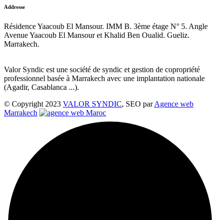
Addresse
Résidence Yaacoub El Mansour. IMM B. 3ème étage N° 5. Angle
Avenue Yaacoub El Mansour et Khalid Ben Oualid. Gueliz.
Marrakech.
Valor Syndic est une société de syndic et gestion de copropriété
professionnel basée à Marrakech avec une implantation nationale
(Agadir, Casablanca ...).
© Copyright 2023
VALOR SYNDIC
, SEO par
Agence web
Marrakech