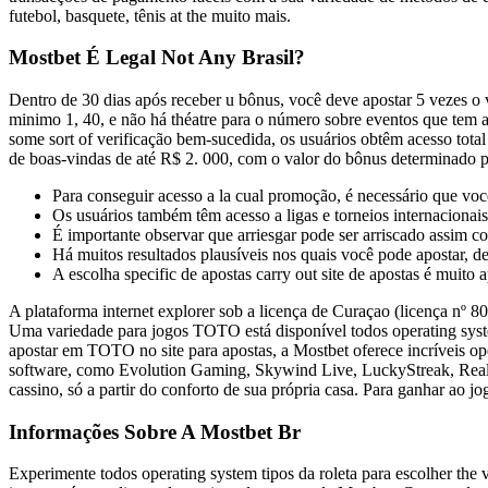
futebol, basquete, tênis at the muito mais.
Mostbet É Legal Not Any Brasil?
Dentro de 30 dias após receber u bônus, você deve apostar 5 vezes o 
minimo 1, 40, e não há théatre para o número sobre eventos que tem a 
some sort of verificação bem-sucedida, os usuários obtêm acesso tota
de boas-vindas de até R$ 2. 000, com o valor do bônus determinado pe
Para conseguir acesso a la cual promoção, é necessário que vo
Os usuários também têm acesso a ligas e torneios internacionai
É importante observar que arriesgar pode ser arriscado assim 
Há muitos resultados plausíveis nos quais você pode apostar, d
A escolha specific de apostas carry out site de apostas é muito 
A plataforma internet explorer sob a licença de Curaçao (licença nº 
Uma variedade para jogos TOTO está disponível todos operating system 
apostar em TOTO no site para apostas, a Mostbet oferece incríveis op
software, como Evolution Gaming, Skywind Live, LuckyStreak, Real G
cassino, só a partir do conforto de sua própria casa. Para ganhar ao j
Informações Sobre A Mostbet Br
Experimente todos operating system tipos da roleta para escolher the 