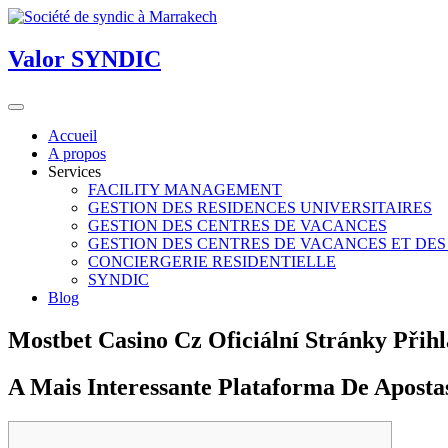
Valor
SYNDIC
Accueil
A propos
Services
FACILITY MANAGEMENT
GESTION DES RESIDENCES UNIVERSITAIRES
GESTION DES CENTRES DE VACANCES
GESTION DES CENTRES DE VACANCES ET DES
CONCIERGERIE RESIDENTIELLE
SYNDIC
Blog
Mostbet Casino Cz Oficiální Stránky Přih
A Mais Interessante Plataforma De Aposta