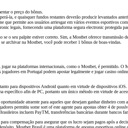
entar o preço do bônus.
perá-la, e quaisquer fundos restantes deverão producir levantados ante
ine que permite aos usuários arriesgar em vários eventos esportivos como
onic legais, fornecendo uma plataforma segura electronic protegida par
o se o seu palpite estiver correto. Sim, a Mostbet oferece transmissão d
e se archivar na Mostbet, você pode receber 1 bônus de boas-vindas.
, jogar na plataformas internacionais, como o Mostbet, é permitido. O 
Os jogadores em Portugal podem apostar legalmente e jogar casino onlin
tanto para dispositivos Android quanto em virtude de dispositivos iOS.
ma específico afin de PC, portanto um único método em virtude de acess
 oportunidade atraente para aqueles que desejam ganhar dinheiro com
dores permitiu some sort of este agente para apostas obter 4 de possíve
rasileiros incluem PayTM, transferências bancárias durante bancos famo
o para compensação para asegurar que os lucro sejam pagos após a decis
pósito. Mostbet Brasil é uma plataforma de apostas esportivas online 