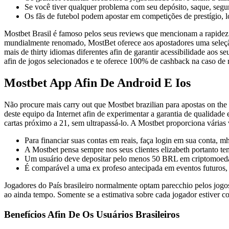
Se você tiver qualquer problema com seu depósito, saque, segura
Os fãs de futebol podem apostar em competições de prestígio, lo
Mostbet Brasil é famoso pelos seus reviews que mencionam a rapidez 
mundialmente renomado, MostBet oferece aos apostadores uma seleção
mais de thirty idiomas diferentes afin de garantir acessibilidade aos
afin de jogos selecionados e te oferece 100% de cashback na caso de r
Mostbet App Afin De Android E Ios
Não procure mais carry out que Mostbet brazilian para apostas on the
deste equipo da Internet afin de experimentar a garantia de qualidade
cartas próximo a 21, sem ultrapassá-lo. A Mostbet proporciona várias
Para financiar suas contas em reais, faça login em sua conta, 
A Mostbet pensa sempre nos seus clientes elizabeth portanto t
Um usuário deve depositar pelo menos 50 BRL em criptomoedas 
É comparável a uma ex profeso antecipada em eventos futuros, o
Jogadores do País brasileiro normalmente optam parecchio pelos jog
ao ainda tempo. Somente se a estimativa sobre cada jogador estiver cor
Benefícios Afin De Os Usuários Brasileiros