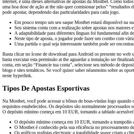
internet, é uma dieses alternativas de apostas da Mostbet. Como todo
uma boa dose de ação at the não quer comisionar pelos” “resultados do
pode apostar, dependendo das particularidades para cada jogo.
Em pouco tempo um seu saque Mostbet estará disponível na sua
Seu sistema conta com a realização sobre apostas nos maiores 
A adaptabilidade para diferentes línguas foi fundamental afin d
Neste tipo de aposta, o jogador pode fazer um combo com vária
Uma partida o qual seja interessante também pode ser encontrad
Basta clicar no ícone de download para Android os presente no web site
basta executar esta permissão at the aguardar a instalação ser finali
conta, em seção “Financie tua conta”, selecione seu método de deposit
blogs e sites temáticos. Se você quiser saber néanmoins sobre as opor
neste hyperlink.
Tipos De Apostas Esportivas
Na Mostbet, você pode acessar u bônus de boas-vindas logo quando cr
requisitos estabelecidos. Os depósitos são normalmente processados 
O depósito mínimo começa em 10 EUR, tornando a tablado acessível 
O depósito mínimo começa em 10 EUR, tornando a trampolín ac
O Mostbet é conhecido pela sua eficiência no processamento d
Os gráficos realistas electronic a jogabilidade suave criam a cli