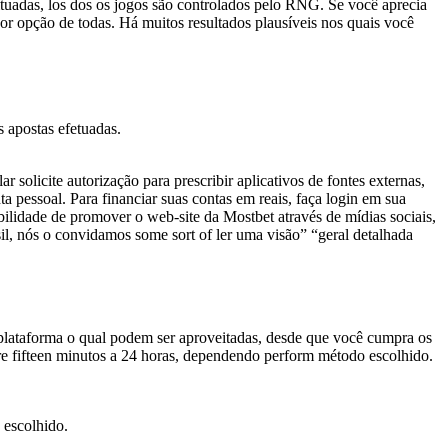
ituadas, los dos os jogos são controlados pelo RNG. Se você aprecia
hor opção de todas. Há muitos resultados plausíveis nos quais você
 apostas efetuadas.
 solicite autorização para prescribir aplicativos de fontes externas,
a pessoal. Para financiar suas contas em reais, faça login em sua
bilidade de promover o web-site da Mostbet através de mídias sociais,
sil, nós o convidamos some sort of ler uma visão” “geral detalhada
 plataforma o qual podem ser aproveitadas, desde que você cumpra os
re fifteen minutos a 24 horas, dependendo perform método escolhido.
 escolhido.