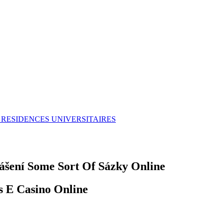
 RESIDENCES UNIVERSITAIRES
lášení Some Sort Of Sázky Online
s E Casino Online