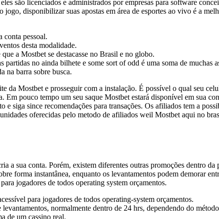
s eles são licenciados e administrados por empresas para software conce
 jogo, disponibilizar suas apostas em área de esportes ao vivo é a mel
 conta pessoal.
eventos desta modalidade.
e que a Mostbet se destacasse no Brasil e no globo.
s partidas no ainda bilhete e some sort of odd é uma soma de muchas as
a na barra sobre busca.
 da Mostbet e prosseguir com a instalação. É possível o qual seu celular
zada. Em pouco tempo um seu saque Mostbet estará disponível em sua cont
o e siga since recomendações para transações. Os afiliados tem a possi
tunidades oferecidas pelo metodo de afiliados weil Mostbet aqui no bra
ia a sua conta. Porém, existem diferentes outras promoções dentro da
sobre forma instantânea, enquanto os levantamentos podem demorar ent
para jogadores de todos operating system orçamentos.
essível para jogadores de todos operating-system orçamentos.
e levantamentos, normalmente dentro de 24 hrs, dependendo do método
ma de um cassino real.