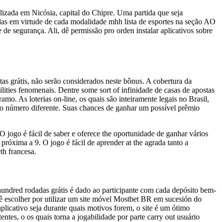
alizada em Nicósia, capital do Chipre. Uma partida que seja
idas em virtude de cada modalidade mhh lista de esportes na seção AO
de segurança. Ali, dê permissão pro orden instalar aplicativos sobre
s grátis, não serão considerados neste bônus. A cobertura da
ies fenomenais. Dentre some sort of infinidade de casas de apostas
amo. As loterias on-line, os quais são inteiramente legais no Brasil,
o o número diferente. Suas chances de ganhar um possível prêmio
ogo é fácil de saber e oferece the oportunidade de ganhar vários
róxima a 9. O jogo é fácil de aprender at the agrada tanto a
th francesa.
undred rodadas grátis é dado ao participante com cada depósito bem-
cê escolher por utilizar um site móvel Mostbet BR em sucesión do
icativo seja durante quais motivos forem, o site é um ótimo
tes, o os quais torna a jogabilidade por parte carry out usuário