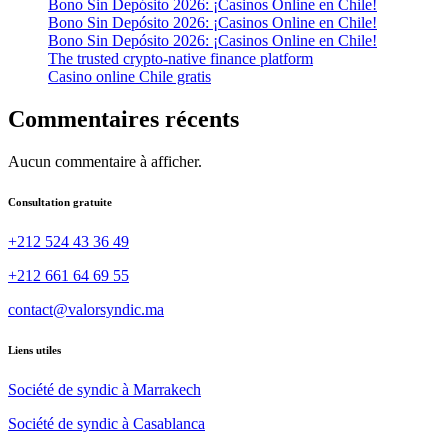
Bono Sin Depósito 2026: ¡Casinos Online en Chile!
Bono Sin Depósito 2026: ¡Casinos Online en Chile!
Bono Sin Depósito 2026: ¡Casinos Online en Chile!
The trusted crypto-native finance platform
Casino online Chile gratis
Commentaires récents
Aucun commentaire à afficher.
Consultation gratuite
+212 524 43 36 49
+212 661 64 69 55
contact@valorsyndic.ma
Liens utiles
Société de syndic à Marrakech
Société de syndic à Casablanca