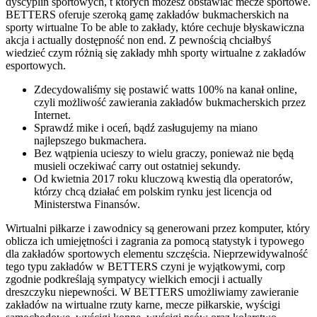
dyscyplin sportowych, t których możesz obstawiać mecze sportowe.
BETTERS oferuje szeroką gamę zakładów bukmacherskich na
sporty wirtualne To be able to zakłady, które cechuje błyskawiczna
akcja i actually dostępność non end. Z pewnością chciałbyś
wiedzieć czym różnią się zakłady mhh sporty wirtualne z zakładów
esportowych.
Zdecydowaliśmy się postawić watts 100% na kanał online,
czyli możliwość zawierania zakładów bukmacherskich przez
Internet.
Sprawdź mike i oceń, bądź zasługujemy na miano
najlepszego bukmachera.
Bez wątpienia ucieszy to wielu graczy, ponieważ nie będą
musieli oczekiwać carry out ostatniej sekundy.
Od kwietnia 2017 roku kluczową kwestią dla operatorów,
którzy chcą działać em polskim rynku jest licencja od
Ministerstwa Finansów.
Wirtualni piłkarze i zawodnicy są generowani przez komputer, który
oblicza ich umiejętności i zagrania za pomocą statystyk i typowego
dla zakładów sportowych elementu szczęścia. Nieprzewidywalność
tego typu zakładów w BETTERS czyni je wyjątkowymi, corp
zgodnie podkreślają sympatycy wielkich emocji i actually
dreszczyku niepewności. W BETTERS umożliwiamy zawieranie
zakładów na wirtualne rzuty karne, mecze piłkarskie, wyścigi