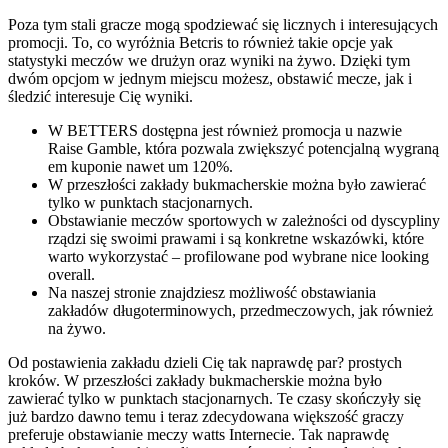
Poza tym stali gracze mogą spodziewać się licznych i interesujących
promocji. To, co wyróżnia Betcris to również takie opcje yak
statystyki meczów we drużyn oraz wyniki na żywo. Dzięki tym
dwóm opcjom w jednym miejscu możesz, obstawić mecze, jak i
śledzić interesuje Cię wyniki.
W BETTERS dostępna jest również promocja u nazwie
Raise Gamble, która pozwala zwiększyć potencjalną wygraną
em kuponie nawet um 120%.
W przeszłości zakłady bukmacherskie można było zawierać
tylko w punktach stacjonarnych.
Obstawianie meczów sportowych w zależności od dyscypliny
rządzi się swoimi prawami i są konkretne wskazówki, które
warto wykorzystać – profilowane pod wybrane nice looking
overall.
Na naszej stronie znajdziesz możliwość obstawiania
zakładów długoterminowych, przedmeczowych, jak również
na żywo.
Od postawienia zakładu dzieli Cię tak naprawdę par? prostych
kroków. W przeszłości zakłady bukmacherskie można było
zawierać tylko w punktach stacjonarnych. Te czasy skończyły się
już bardzo dawno temu i teraz zdecydowana większość graczy
preferuje obstawianie meczy watts Internecie. Tak naprawdę