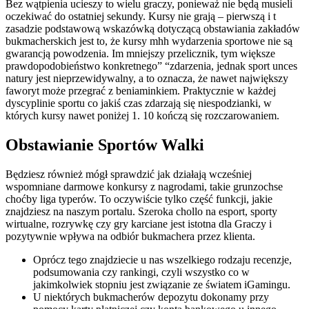
Bez wątpienia ucieszy to wielu graczy, ponieważ nie będą musieli
oczekiwać do ostatniej sekundy. Kursy nie grają – pierwszą i t
zasadzie podstawową wskazówką dotyczącą obstawiania zakładów
bukmacherskich jest to, że kursy mhh wydarzenia sportowe nie są
gwarancją powodzenia. Im mniejszy przelicznik, tym większe
prawdopodobieństwo konkretnego” “zdarzenia, jednak sport unces
natury jest nieprzewidywalny, a to oznacza, że nawet największy
faworyt może przegrać z beniaminkiem. Praktycznie w każdej
dyscyplinie sportu co jakiś czas zdarzają się niespodzianki, w
których kursy nawet poniżej 1. 10 kończą się rozczarowaniem.
Obstawianie Sportów Walki
Będziesz również mógł sprawdzić jak działają wcześniej
wspomniane darmowe konkursy z nagrodami, takie grunzochse
choćby liga typerów. To oczywiście tylko część funkcji, jakie
znajdziesz na naszym portalu. Szeroka chollo na esport, sporty
wirtualne, rozrywkę czy gry karciane jest istotna dla Graczy i
pozytywnie wpływa na odbiór bukmachera przez klienta.
Oprócz tego znajdziecie u nas wszelkiego rodzaju recenzje,
podsumowania czy rankingi, czyli wszystko co w
jakimkolwiek stopniu jest związanie ze światem iGamingu.
U niektórych bukmacherów depozytu dokonamy przy