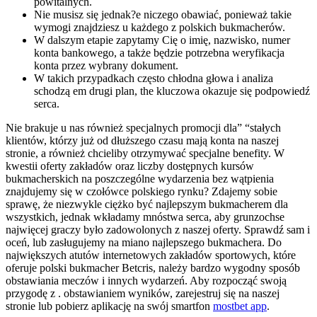
powitalnych.
Nie musisz się jednak?e niczego obawiać, ponieważ takie
wymogi znajdziesz u każdego z polskich bukmacherów.
W dalszym etapie zapytamy Cię o imię, nazwisko, numer
konta bankowego, a także będzie potrzebna weryfikacja
konta przez wybrany dokument.
W takich przypadkach często chłodna głowa i analiza
schodzą em drugi plan, the kluczowa okazuje się podpowiedź
serca.
Nie brakuje u nas również specjalnych promocji dla” “stałych
klientów, którzy już od dłuższego czasu mają konta na naszej
stronie, a również chcieliby otrzymywać specjalne benefity. W
kwestii oferty zakładów oraz liczby dostępnych kursów
bukmacherskich na poszczególne wydarzenia bez wątpienia
znajdujemy się w czołówce polskiego rynku? Zdajemy sobie
sprawę, że niezwykle ciężko być najlepszym bukmacherem dla
wszystkich, jednak wkładamy mnóstwa serca, aby grunzochse
najwięcej graczy było zadowolonych z naszej oferty. Sprawdź sam i
oceń, lub zasługujemy na miano najlepszego bukmachera. Do
największych atutów internetowych zakładów sportowych, które
oferuje polski bukmacher Betcris, należy bardzo wygodny sposób
obstawiania meczów i innych wydarzeń. Aby rozpocząć swoją
przygodę z . obstawianiem wyników, zarejestruj się na naszej
stronie lub pobierz aplikację na swój smartfon
mostbet app
.