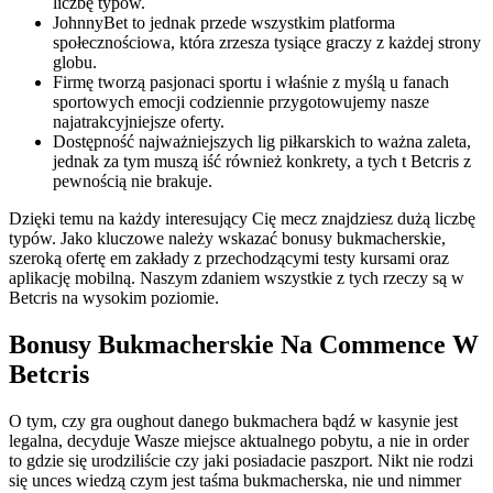
liczbę typów.
JohnnyBet to jednak przede wszystkim platforma
społecznościowa, która zrzesza tysiące graczy z każdej strony
globu.
Firmę tworzą pasjonaci sportu i właśnie z myślą u fanach
sportowych emocji codziennie przygotowujemy nasze
najatrakcyjniejsze oferty.
Dostępność najważniejszych lig piłkarskich to ważna zaleta,
jednak za tym muszą iść również konkrety, a tych t Betcris z
pewnością nie brakuje.
Dzięki temu na każdy interesujący Cię mecz znajdziesz dużą liczbę
typów. Jako kluczowe należy wskazać bonusy bukmacherskie,
szeroką ofertę em zakłady z przechodzącymi testy kursami oraz
aplikację mobilną. Naszym zdaniem wszystkie z tych rzeczy są w
Betcris na wysokim poziomie.
Bonusy Bukmacherskie Na Commence W
Betcris
O tym, czy gra oughout danego bukmachera bądź w kasynie jest
legalna, decyduje Wasze miejsce aktualnego pobytu, a nie in order
to gdzie się urodziliście czy jaki posiadacie paszport. Nikt nie rodzi
się unces wiedzą czym jest taśma bukmacherska, nie und nimmer