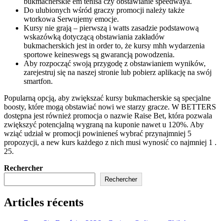
bukmacherskie em tenisa czy obstawianie speedwaya.
Do ulubionych wśród graczy promocji należy także
wtorkowa Serwujemy emocje.
Kursy nie grają – pierwszą i watts zasadzie podstawową
wskazówką dotyczącą obstawiania zakładów
bukmacherskich jest in order to, że kursy mhh wydarzenia
sportowe keineswegs są gwarancją powodzenia.
Aby rozpocząć swoją przygodę z obstawianiem wyników,
zarejestruj się na naszej stronie lub pobierz aplikację na swój
smartfon.
Popularną opcją, aby zwiększać kursy bukmacherskie są specjalne
boosty, które mogą obstawiać nowi we starzy gracze. W BETTERS
dostępna jest również promocja o nazwie Raise Bet, która pozwala
zwiększyć potencjalną wygraną na kuponie nawet u 120%. Aby
wziąć udział w promocji powinieneś wybrać przynajmniej 5
propozycji, a new kurs każdego z nich musi wynosić co najmniej 1 .
25.
Rechercher
Rechercher
Articles récents