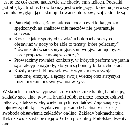
jest to też coś czego nauczycie się choćby em studiach. Początki
potrafią być trudne, bo w branży jest wiele pojęć, które na pierwszy
rzut oka wyglądają na skomplikowane, ale zazwyczaj takie nie są.
Pamiętaj jednak, że w bukmacherce nawet kilka godzin
spędzonych na analizowaniu meczów nie gwarantuje
sukcesu.
Kwestie jakie sporty obstawiać u bukmachera czy co
obstawiać w nocy to be able to tematy, które polecamy”
“również doświadczonym graczom we gwarantujemy, że
nasze propozycje mogą zaskoczyć.
Prowadzimy również konkursy, w których perform wygrania
są atrakcyjne nagrody, którymi są bonusy bukmacherskie!
Każdy gracz lubi przewidywać wynik meczu swojej
ulubionej drużyny, a łącząc swoją wiedzę oraz statystyki
może przekuć przewidywania w zysk.
W skrócie – możesz typować rzuty rożne, żółte kartki, handicapy,
zakłady specjalne, typy na bramki zdobyte przez poszczególnych
piłkarzy, a także wiele, wiele innych rezultatów! Zapoznaj się z
najnowszą ofertą na wydarzenia piłkarskie i actually ciesz się
swobodą obstawiania zakładów on-line. Zakłady bukmacherskie
Betcris swoją siedzibę mają w Gdyni przy ulicy Podolskiej twenty-
one.