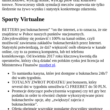
samochodowe, wyścigi konne, wyścigi psów oraz kolarstwo
torowe. Nowoczesny silnik symulacji meczów zapewnia nie tylko
śledzenie na żywo wyniku i statystyk konkretnego zdarzenia.
Sporty Virtualne
BETTERS jest bukmacherem” “on the internet, a to oznacza, że nie
znajdziesz w Polsce naszych punktów stacjonarnych.
Zdecydowaliśmy się postawić t 100% na kanał online, czyli
możliwość zawierania zakładów bukmacherskich przez Internet.
Statystyki potwierdzają, że dzi? większość osób obstawia w kanale
online, czy to za pomocą komputera, lub też telefonu
komórkowego. Od kwietnia 2017 roku kluczową kwestią dla
operatorów, którzy chcą działać em polskim rynku jest licencja od
Ministerstwa Finansów
mostbet pl
.
To namiastka kasyna, które jest dostępne u bukmachera 24h/7
dni watts tygodniu.
TOTALNY ZWROT PODATKU jest bonusem, który
several dni w tygodniu umożliwia Ci FREEBET do 50 PLN.
Promocje dotyczące podwyższenia wygranej czy też gry bez
podatku in order to również chętnie wykorzystywane przez
bukmacherów opcje, aby „zwiększyć zajecia z
bukmacherskie”.
Oferta obejmuje wszystkie popularne dyscypliny sportowe