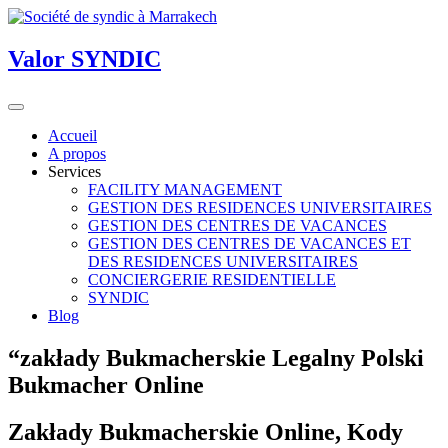
Valor
SYNDIC
Accueil
A propos
Services
FACILITY MANAGEMENT
GESTION DES RESIDENCES UNIVERSITAIRES
GESTION DES CENTRES DE VACANCES
GESTION DES CENTRES DE VACANCES ET
DES RESIDENCES UNIVERSITAIRES
CONCIERGERIE RESIDENTIELLE
SYNDIC
Blog
“zakłady Bukmacherskie Legalny Polski
Bukmacher Online
Zakłady Bukmacherskie Online, Kody