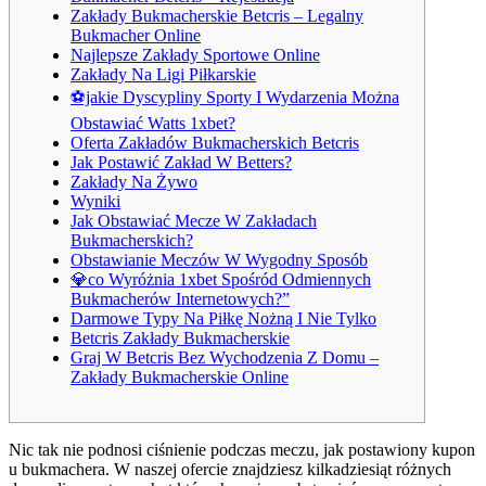
Zakłady Bukmacherskie Betcris – Legalny
Bukmacher Online
Najlepsze Zakłady Sportowe Online
Zakłady Na Ligi Piłkarskie
⚽jakie Dyscypliny Sporty I Wydarzenia Można
Obstawiać Watts 1xbet?
Oferta Zakładów Bukmacherskich Betcris
Jak Postawić Zakład W Betters?
Zakłady Na Żywo
Wyniki
Jak Obstawiać Mecze W Zakładach
Bukmacherskich?
Obstawianie Meczów W Wygodny Sposób
💎co Wyróżnia 1xbet Spośród Odmiennych
Bukmacherów Internetowych?”
Darmowe Typy Na Piłkę Nożną I Nie Tylko
Betcris Zakłady Bukmacherskie
Graj W Betcris Bez Wychodzenia Z Domu –
Zakłady Bukmacherskie Online
Nic tak nie podnosi ciśnienie podczas meczu, jak postawiony kupon
u bukmachera. W naszej ofercie znajdziesz kilkadziesiąt różnych