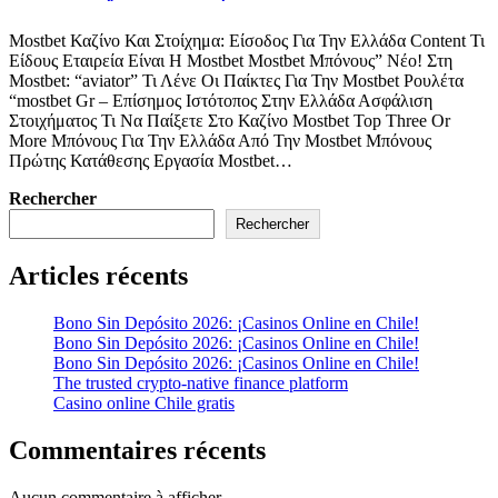
Mostbet Καζίνο Και Στοίχημα: Είσοδος Για Την Ελλάδα Content Τι
Είδους Εταιρεία Είναι Η Mostbet Mostbet Μπόνους” Νέο! Στη
Mostbet: “aviator” Τι Λένε Οι Παίκτες Για Την Mostbet Ρουλέτα
“mostbet Gr – Επίσημος Ιστότοπος Στην Ελλάδα Ασφάλιση
Στοιχήματος Τι Να Παίξετε Στο Καζίνο Mostbet Top Three Or
More Μπόνους Για Την Ελλάδα Από Την Mostbet Μπόνους
Πρώτης Κατάθεσης Εργασία Mostbet…
Rechercher
Rechercher
Articles récents
Bono Sin Depósito 2026: ¡Casinos Online en Chile!
Bono Sin Depósito 2026: ¡Casinos Online en Chile!
Bono Sin Depósito 2026: ¡Casinos Online en Chile!
The trusted crypto-native finance platform
Casino online Chile gratis
Commentaires récents
Aucun commentaire à afficher.