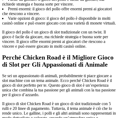
richiede strategia e buona sorte per vincere.
Premi enormi: il gioco del pollo offre enormi premi ai giocatori
che riescono a vincere.
Varie opzioni di gioco: il gioco del pollo è disponibile in molti
casinò online e può essere giocato con una varietà di monete virtuali.
Il gioco del pollo è un gioco di slot tradizionale con un twist. Il
gioco è facile da giocare, ma richiede strategia e buona sorte per
vincere. Il gioco offre enormi premi ai giocatori che riescono a
vincere e può essere giocato in molti casinò online.
Perché Chicken Road è il Migliore Gioco
di Slot per Gli Appassionati di Animale
Se sei un appassionato di animali, probabilmente ti piace giocare a
slot machine con un tema animale. Ecco perché Chicken Road è il
gioco di slot perfetto per te. Questo gioco di slot è un’esperienza
unica che combina la tua passione per gli animali con la tua passione
per il gioco d’azzardo.
Il gioco di slot Chicken Road è un gioco di slot tradizionale con 5
rulli e 20 linee di pagamento. Tuttavia, il tema animale è ciò che lo
rende unico. Le galline, i polli e gli altri animali sono rappresentati in
modo dettagliato e colorato, creando un’atmosfera unica e