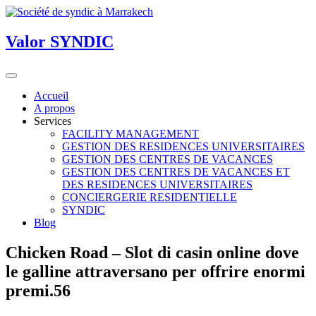
Valor
SYNDIC
Accueil
A propos
Services
FACILITY MANAGEMENT
GESTION DES RESIDENCES UNIVERSITAIRES
GESTION DES CENTRES DE VACANCES
GESTION DES CENTRES DE VACANCES ET
DES RESIDENCES UNIVERSITAIRES
CONCIERGERIE RESIDENTIELLE
SYNDIC
Blog
Chicken Road – Slot di casin online dove
le galline attraversano per offrire enormi
premi.56