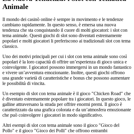
Animale
Il mondo dei casinò online è sempre in movimento e le tendenze
cambiano rapidamente. In questo senso, è emersa una nuova
tendenza che sta conquistando il cuore di molti giocatori: i slot con
tema animale. Questi giochi di slot sono diventati estremamente
popolari e molti giocatori li preferiscono ai tradizionali slot con tema
classico.
Uno dei motivi principali per cui i slot con tema animale sono così
popolari è la loro capacità di offrire un’esperienza di gioco unica e
coinvolgente. I giocatori possono immergersi in un mondo fantastico
e vivere un’avventura emozionante. Inoltre, questi giochi offrono
una grande varietà di caratteristiche e bonus che possono aumentare
le possibilità di vincita.
Un esempio di slot con tema animale è il gioco "Chicken Road" che
è diventato estremamente popolare tra i giocatori. In questo gioco, le
galline attraversano la strada per offrire enormi premi. Il gioco è
caratterizzato da una grafica colorata e da un’atmosfera emozionante
che può coinvolgere i giocatori in modo significativo.
Altri esempi di slot con tema animale sono il gioco "Gioco del
Pollo" e il gioco "Gioco dei Polli" che offrono entrambi