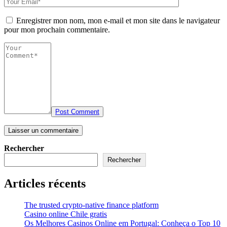
Enregistrer mon nom, mon e-mail et mon site dans le navigateur
pour mon prochain commentaire.
Post Comment
Rechercher
Rechercher
Articles récents
The trusted crypto-native finance platform
Casino online Chile gratis
Os Melhores Casinos Online em Portugal: Conheça o Top 10