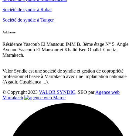
Société de syndic à Rabat
Société de syndic à Tanger
Addresse
Résidence Yaacoub El Mansour. IMM B. 3ème étage N° 5. Angle
Avenue Yaacoub El Mansour et Khalid Ben Oualid. Gueliz.
Marrakech.
Valor Syndic est une société de syndic et gestion de copropriété
professionnel basée à Marrakech avec une implantation nationale
(Agadir, Casablanca ...).
© Copyright 2023
VALOR SYNDIC
, SEO par
Agence web
Marrakech