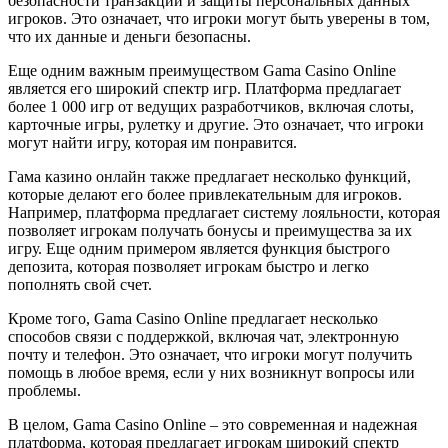
безопасности транзакций и защиты персональных данных
игроков. Это означает, что игроки могут быть уверены в том,
что их данные и деньги безопасны.
Еще одним важным преимуществом Gama Casino Online
является его широкий спектр игр. Платформа предлагает
более 1 000 игр от ведущих разработчиков, включая слоты,
карточные игры, рулетку и другие. Это означает, что игроки
могут найти игру, которая им понравится.
Гама казино онлайн также предлагает несколько функций,
которые делают его более привлекательным для игроков.
Например, платформа предлагает систему лояльности, которая
позволяет игрокам получать бонусы и преимущества за их
игру. Еще одним примером является функция быстрого
депозита, которая позволяет игрокам быстро и легко
пополнять свой счет.
Кроме того, Gama Casino Online предлагает несколько
способов связи с поддержкой, включая чат, электронную
почту и телефон. Это означает, что игроки могут получить
помощь в любое время, если у них возникнут вопросы или
проблемы.
В целом, Gama Casino Online – это современная и надежная
платформа, которая предлагает игрокам широкий спектр