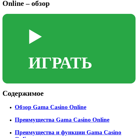
Online – обзор
▶️
ИГРАТЬ
Содержимое
Обзор Gama Casino Online
Преимущества Gama Casino Online
Преимущества и функции Gama Casino