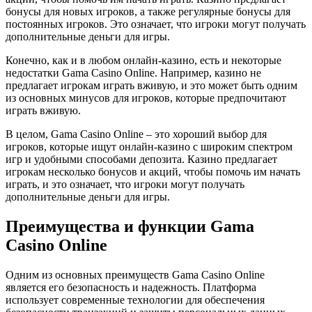
бонусы для новых игроков, а также регулярные бонусы для
постоянных игроков. Это означает, что игроки могут получать
дополнительные деньги для игры.
Конечно, как и в любом онлайн-казино, есть и некоторые
недостатки Gama Casino Online. Например, казино не
предлагает игрокам играть вживую, и это может быть одним
из основных минусов для игроков, которые предпочитают
играть вживую.
В целом, Gama Casino Online – это хороший выбор для
игроков, которые ищут онлайн-казино с широким спектром
игр и удобными способами депозита. Казино предлагает
игрокам несколько бонусов и акций, чтобы помочь им начать
играть, и это означает, что игроки могут получать
дополнительные деньги для игры.
Преимущества и функции Gama
Casino Online
Одним из основных преимуществ Gama Casino Online
является его безопасность и надежность. Платформа
использует современные технологии для обеспечения