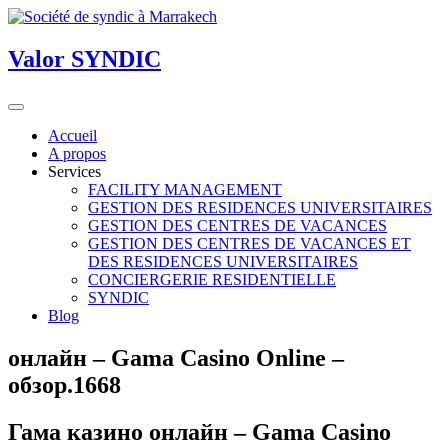
Valor
SYNDIC
Accueil
A propos
Services
FACILITY MANAGEMENT
GESTION DES RESIDENCES UNIVERSITAIRES
GESTION DES CENTRES DE VACANCES
GESTION DES CENTRES DE VACANCES ET
DES RESIDENCES UNIVERSITAIRES
CONCIERGERIE RESIDENTIELLE
SYNDIC
Blog
онлайн – Gama Casino Online –
обзор.1668
Гама казино онлайн – Gama Casino