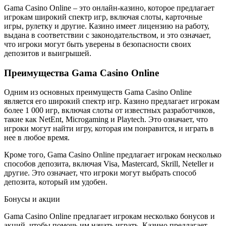
Gama Casino Online – это онлайн-казино, которое предлагает
игрокам широкий спектр игр, включая слоты, карточные
игры, рулетку и другие. Казино имеет лицензию на работу,
выдана в соответствии с законодательством, и это означает,
что игроки могут быть уверены в безопасности своих
депозитов и выигрышей.
Преимущества Gama Casino Online
Одним из основных преимуществ Gama Casino Online
является его широкий спектр игр. Казино предлагает игрокам
более 1 000 игр, включая слоты от известных разработчиков,
такие как NetEnt, Microgaming и Playtech. Это означает, что
игроки могут найти игру, которая им понравится, и играть в
нее в любое время.
Кроме того, Gama Casino Online предлагает игрокам несколько
способов депозита, включая Visa, Mastercard, Skrill, Neteller и
другие. Это означает, что игроки могут выбрать способ
депозита, который им удобен.
Бонусы и акции
Gama Casino Online предлагает игрокам несколько бонусов и
акций, чтобы помочь им начать играть. Казино предлагает